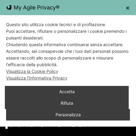
Salta
My Agile Privacy®
✕
al
contenuto
Questo sito utilizza cookie tecnici e di profilazione.
Puoi accettare, rifiutare o personalizzare i cookie premendo i
pulsanti desiderati.
Blog
Chiudendo questa informativa continuerai senza accettare.
Accettando, sei consapevole che i tuoi dati personali possono
Marketing per
essere raccolti allo scopo di personalizzare e misurare
l'efficacia della pubblicità.
professionisti
Visualizza la Cookie Policy
Visualizza l'Informativa Privacy
sanitari: molto
Accetta
più di una
Rifiuta
Personalizza
pubblicità.